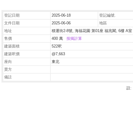
登記日期
2025-06-18
登記編號.
文件日期
2025-06-06
地區
地址
積運街2-8號, 海福花園 第01座 福兆閣, 6樓 A室
售價
400 萬
按揭計算
建築面積
522呎
建築呎價
@7,663
座向
東北
賣方
備註
註: