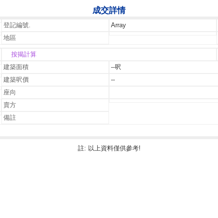
成交詳情
登記編號.
Array
地區
按揭計算
建築面積
--呎
建築呎價
--
座向
賣方
備註
註: 以上資料僅供參考!