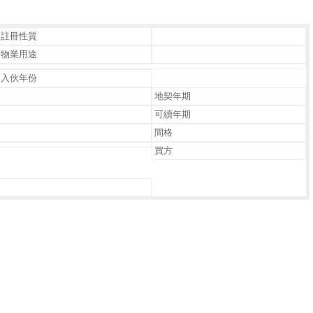
註冊性質
物業用途
入伙年份
地契年期
可續年期
間格
買方