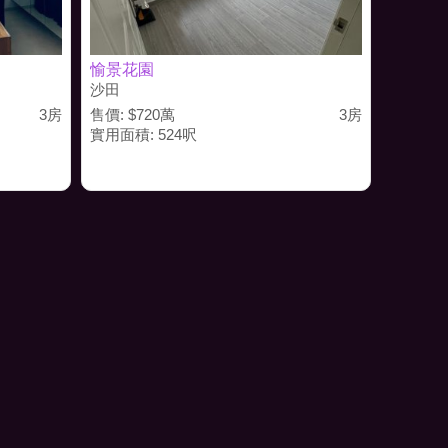
愉景花園
沙田
3房
售價: $720萬
3房
實用面積: 524呎