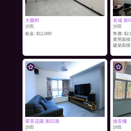
大圍村
名城 第0
沙田
沙田
租金: $12,000
售價: $2,
實用面積:
建築面積:
翠景花園 第02座
德安樓
沙田
沙田