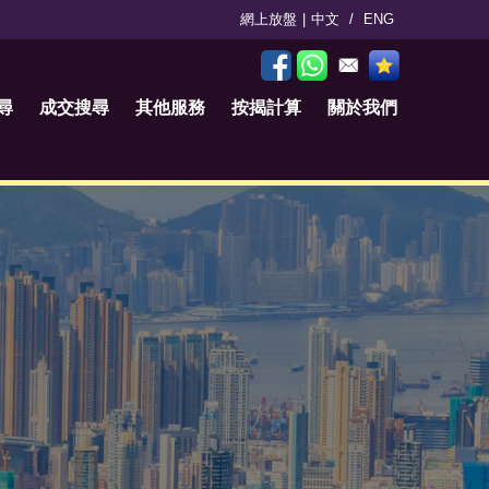
網上放盤
|
中文
/
ENG
尋
成交搜尋
其他服務
按揭計算
關於我們