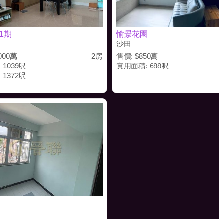
1期
愉景花園
沙田
000萬
2房
售價: $850萬
 1039呎
實用面積: 688呎
 1372呎