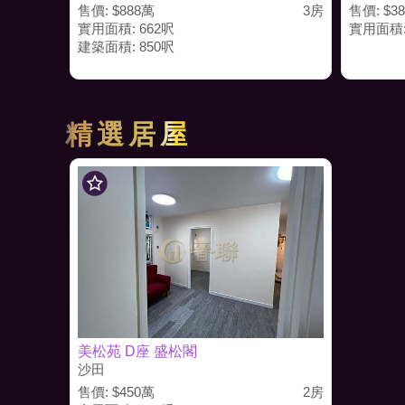
售價: $888萬
3房
售價: $3
實用面積: 662呎
實用面積:
建築面積: 850呎
精選居屋
美松苑 D座 盛松閣
沙田
售價: $450萬
2房